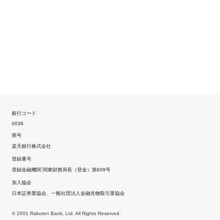
銀行コード
0036
商号
楽天銀行株式会社
登録番号
登録金融機関 関東財務局長（登金）第609号
加入協会
日本証券業協会、一般社団法人金融先物取引業協会
© 2001 Rakuten Bank, Ltd. All Rights Reserved.