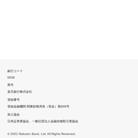
銀行コード
0036
商号
楽天銀行株式会社
登録番号
登録金融機関 関東財務局長（登金）第609号
加入協会
日本証券業協会、一般社団法人金融先物取引業協会
© 2001 Rakuten Bank, Ltd. All Rights Reserved.