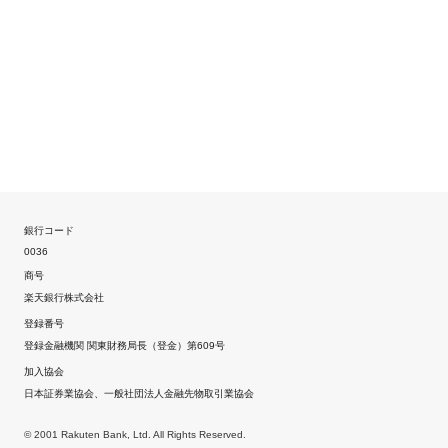
銀行コード
0036
商号
楽天銀行株式会社
登録番号
登録金融機関 関東財務局長（登金）第609号
加入協会
日本証券業協会、一般社団法人金融先物取引業協会
© 2001 Rakuten Bank, Ltd. All Rights Reserved.